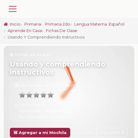
Inicio
Primaria
Primaria 2do
Lengua Materna. Español
Aprende En Casa
Fichas De Clase
Usando Y Comprendiendo Instructivos
📚 FICHA DE CLASE
Usando y comprendiendo
instructivos
6 de Febrero de 2025 a las 15:13
Promedio:
0
Número de valoraciones:
0
Tu calificación:
Sin calificar
Anterior
Siguiente
🎒 Agregar a mi Mochila