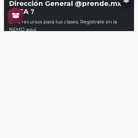
Dirección General @prende.mx
CREA ?
Crea recursos para tus clases. Regístrate en la
NEMD
aquí
.
Conoce al CREA
Recursos
Relacionados
TODOS LOS RECURSOS
Plataforma Digital de la Nueva Escuela Mexicana. Secretaría
de Educación Pública.