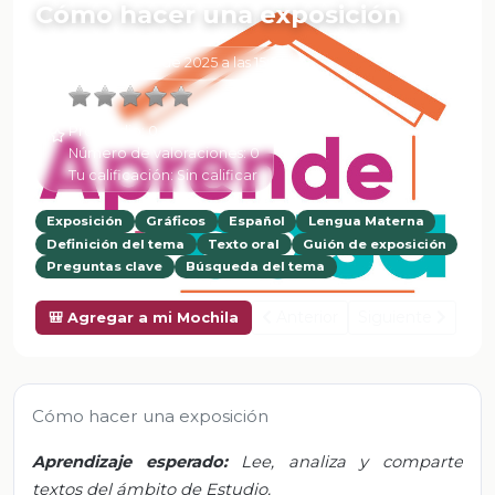
Cómo hacer una exposición
6 de Febrero de 2025 a las 15:54
Promedio:
0
Número de valoraciones:
0
Tu calificación:
Sin calificar
Exposición
Gráficos
Español
Lengua Materna
Definición del tema
Texto oral
Guión de exposición
Preguntas clave
Búsqueda del tema
Anterior
Siguiente
🎒 Agregar a mi Mochila
Cómo hacer una exposición
Aprendizaje esperado:
Lee, analiza y comparte
textos del ámbito de Estudio.