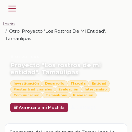
Inicio
Otro: Proyecto "Los Rostros De Mi Entidad".
Tamaulipas
📎 OTRO · UKN
Proyecto "Los rostros de mi
entidad". Tamaulipas
Investigación
Desarrollo
Tlaxcala
Entidad
Fiestas tradicionales
Evaluación
Intercambio
Comunicación
Tamaulipas
Planeación
Descargar
🎒 Agregar a mi Mochila