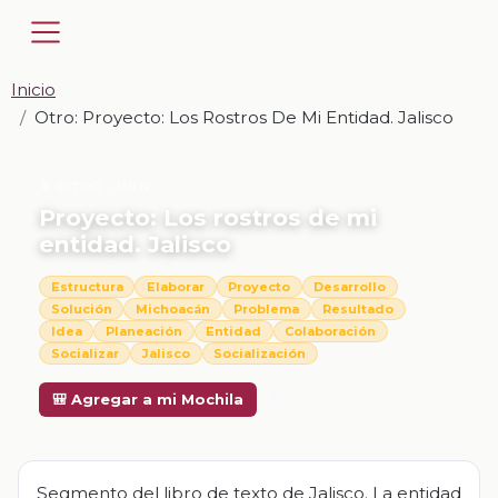
Inicio
Otro: Proyecto: Los Rostros De Mi Entidad. Jalisco
📎 OTRO · UKN
Proyecto: Los rostros de mi
entidad. Jalisco
Estructura
Elaborar
Proyecto
Desarrollo
Solución
Michoacán
Problema
Resultado
Idea
Planeación
Entidad
Colaboración
Socializar
Jalisco
Socialización
Descargar
🎒 Agregar a mi Mochila
Segmento del libro de texto de Jalisco. La entidad