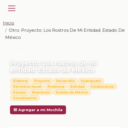
Inicio
Otro: Proyecto: Los Rostros De Mi Entidad. Estado De
México
📎 OTRO · UKN
Proyecto: Los rostros de mi
entidad. Estado de México
Elaborar
Proyecto
Desarrollo
Guanajuato
Periódico mural
Problema
Entidad
Colaboración
Equipo
Migración
Estado de México
Socialización
Descargar
🎒 Agregar a mi Mochila