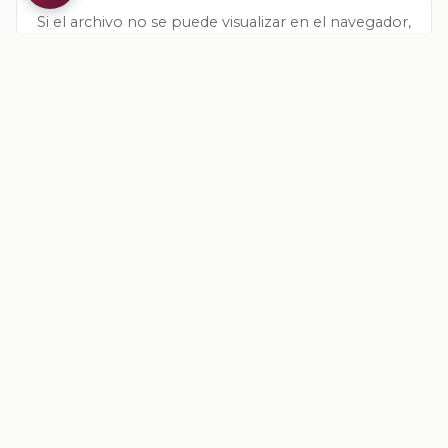
Si el archivo no se puede visualizar en el navegador,
descárgalo directamente:
Descargar archivo
Valoracion del contenido
Tu opinion ayuda a mejorar los recursos
Inicia sesion
para valorar este contenido.
Comentarios