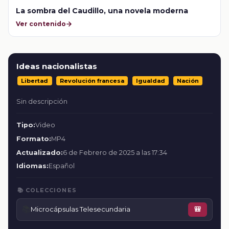
La sombra del Caudillo, una novela moderna
Ver contenido
Ideas nacionalistas
Libertad
Revolución francesa
Igualdad
Nación
Sin descripción
Tipo:
Video
Formato:
MP4
Actualizado:
6 de Febrero de 2025 a las 17:34
Idiomas:
Español
📚 COLECCIONES
📚
Microcápsulas Telesecundaria
🎒