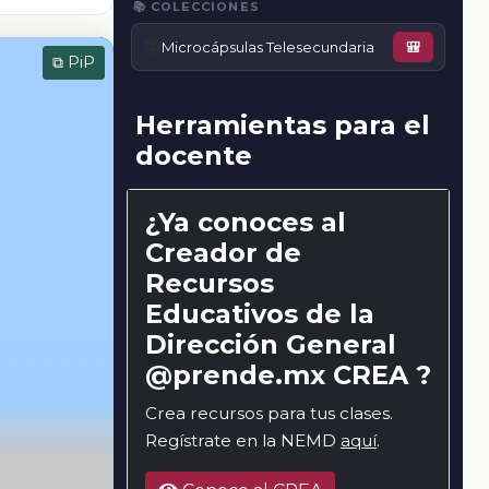
📚 COLECCIONES
📚
Microcápsulas Telesecundaria
🎒
⧉ PiP
Herramientas para el
docente
¿Ya conoces al
Creador de
Recursos
Educativos de la
Dirección General
@prende.mx CREA ?
Crea recursos para tus clases.
Regístrate en la NEMD
aquí
.