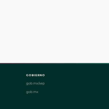
GOBIERNO
gob.mx/sep
gob.mx