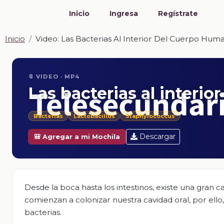
Inicio
Ingresa
Regístrate
Inicio
Video: Las Bacterias Al Interior Del Cuerpo Hum
📎 VIDEO · MP4
Las bacterias al interi
Bacterias
Lactobacillus
Staphylococcus
Descargar
🎒 Agregar a mi Mochila
Desde la boca hasta los intestinos, existe una gran c
comienzan a colonizar nuestra cavidad oral, por ell
bacterias.