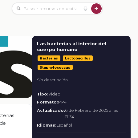
Las bacterias al interior del
cuerpo humano
Bacterias
Lactobacillus
Staphylococcus
Sin descripción
Tipo:
Video
Formato:
MP4
Actualizado:
6 de Febrero de 2025 a las
cterias
17:34
 de
Idiomas:
Español