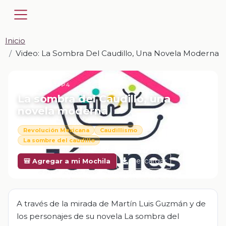
Inicio
Video: La Sombra Del Caudillo, Una Novela Moderna
📎 VIDEO · MP4
La sombra del Caudillo, una
novela moderna
Revolución Mexicana
Caudillismo
La sombre del caudillo
Descargar
🎒 Agregar a mi Mochila
A través de la mirada de Martín Luis Guzmán y de
los personajes de su novela La sombra del