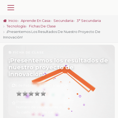
Inicio
Aprende En Casa
Secundaria
3° Secundaria
Tecnología
Fichas De Clase
¡Presentemos Los Resultados De Nuestro Proyecto De
Innovación!
📚 FICHA DE CLASE
¡Presentemos los resultados de
nuestro proyecto de
innovación!
6 de Febrero de 2025 a las 17:26
Promedio:
0
Número de valoraciones:
0
Tu calificación:
Sin calificar