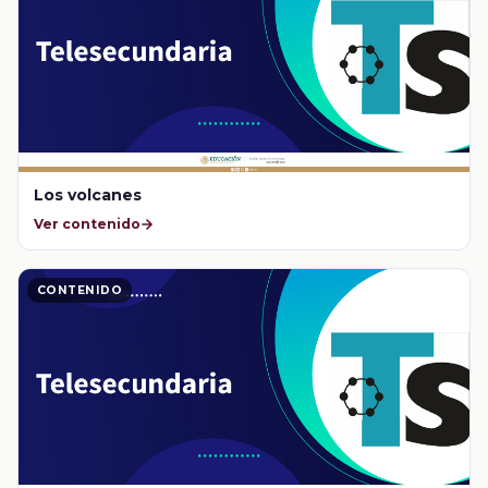
Los volcanes
Ver contenido
CONTENIDO