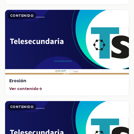
CONTENIDO
Erosión
Ver contenido
CONTENIDO