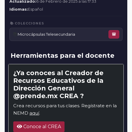
Actualizado:
6 de Febrero de 2025 a las 17:33
Idiomas:
Español
📚 COLECCIONES
📚
Microcápsulas Telesecundaria
🎒
Herramientas para el docente
¿Ya conoces al Creador de
Recursos Educativos de la
Dirección General
@prende.mx CREA ?
Crea recursos para tus clases. Regístrate en la
NEMD
aquí
.
Conoce al CREA