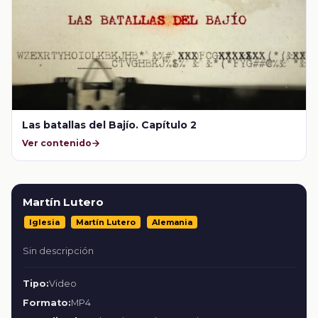
Las batallas del Bajío. Capítulo 2
Ver contenido
Martín Lutero
Iglesia
Martín Lutero
Alemania
Sin descripción
Tipo:
Video
Formato:
MP4