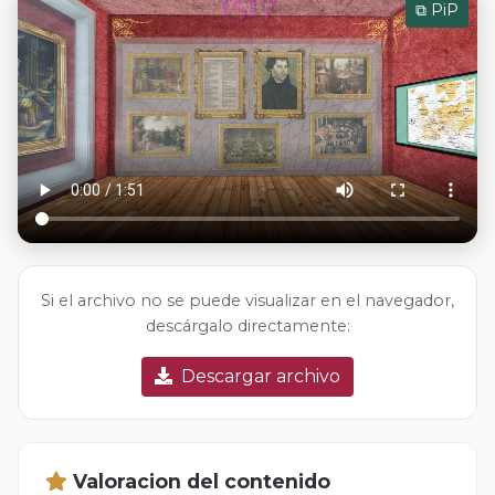
⧉ PiP
Si el archivo no se puede visualizar en el navegador,
descárgalo directamente:
Descargar archivo
Valoracion del contenido