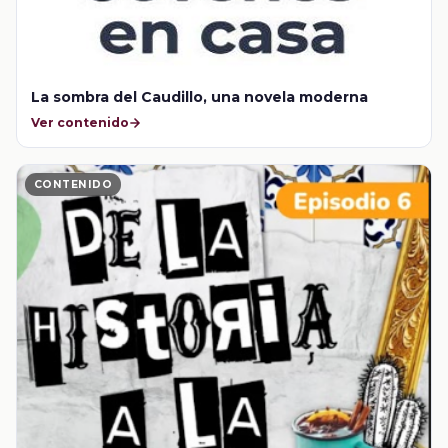
La sombra del Caudillo, una novela moderna
Ver contenido
CONTENIDO