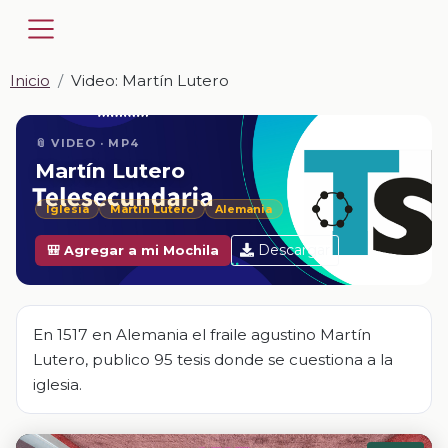
Inicio
Video: Martín Lutero
📎 VIDEO · MP4
Martín Lutero
Iglesia
Martín Lutero
Alemania
Descargar
🎒 Agregar a mi Mochila
En 1517 en Alemania el fraile agustino Martín
Lutero, publico 95 tesis donde se cuestiona a la
iglesia.