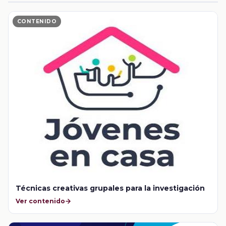
CONTENIDO
Técnicas creativas grupales para la investigación
Ver contenido