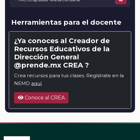
Herramientas para el docente
¿Ya conoces al Creador de
Recursos Educativos de la
Dirección General
@prende.mx CREA ?
Crea recursos para tus clases. Regístrate en la
NEMD
aquí
.
Conoce al CREA