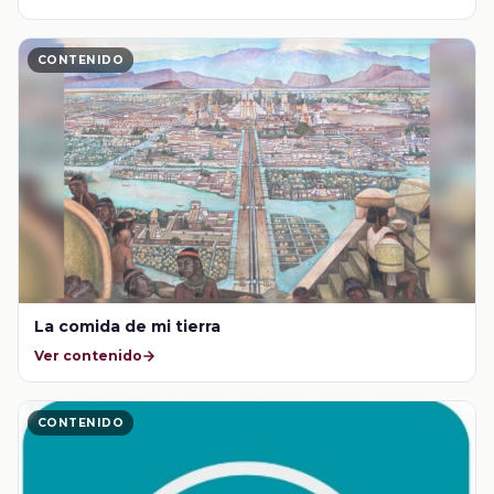
CONTENIDO
La comida de mi tierra
Ver contenido
CONTENIDO