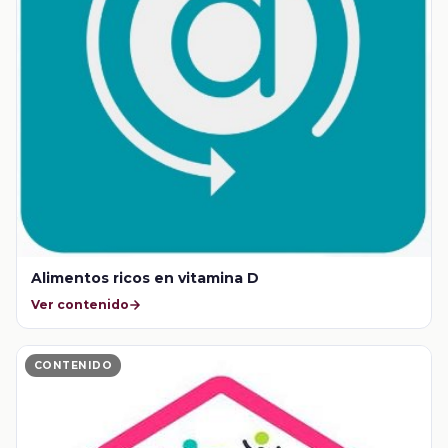
Alimentos ricos en vitamina D
Ver contenido
CONTENIDO