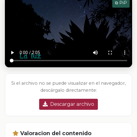
⧉ PiP
Si el archivo no se puede visualizar en el navegador,
descárgalo directamente:
Descargar archivo
Valoracion del contenido