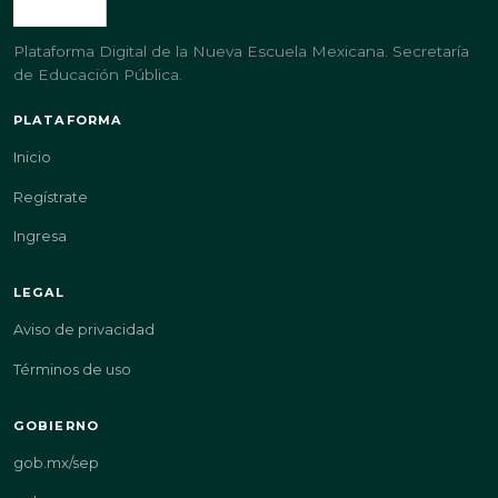
Plataforma Digital de la Nueva Escuela Mexicana. Secretaría
de Educación Pública.
PLATAFORMA
Inicio
Regístrate
Ingresa
LEGAL
Aviso de privacidad
Términos de uso
GOBIERNO
gob.mx/sep