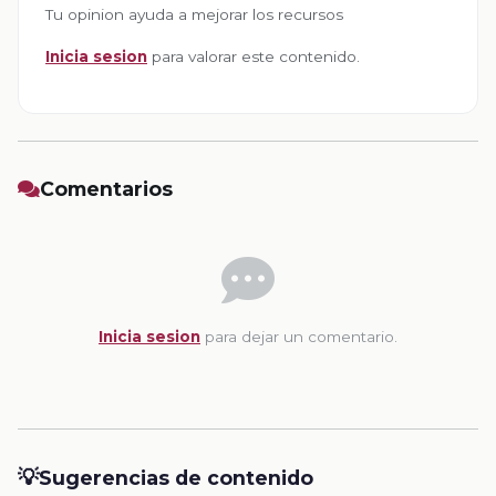
Tu opinion ayuda a mejorar los recursos
Inicia sesion
para valorar este contenido.
Comentarios
Inicia sesion
para dejar un comentario.
💡
Sugerencias de contenido