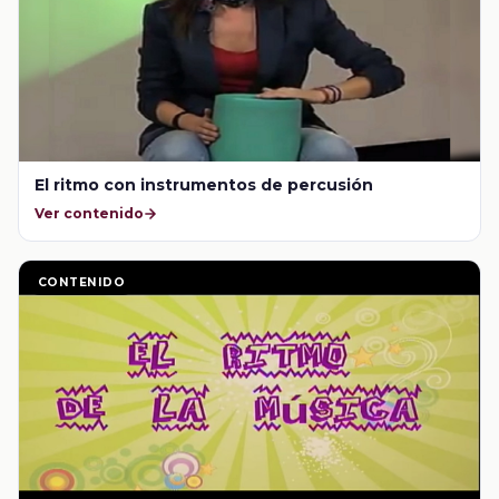
El ritmo con instrumentos de percusión
Ver contenido
CONTENIDO