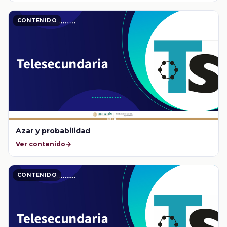
CONTENIDO
Azar y probabilidad
Ver contenido
CONTENIDO