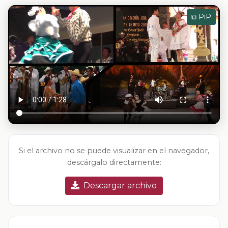
⧉ PiP
Si el archivo no se puede visualizar en el navegador,
descárgalo directamente:
Descargar archivo