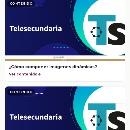
CONTENIDO
¿Cómo componer imágenes dinámicas?
Ver contenido
CONTENIDO