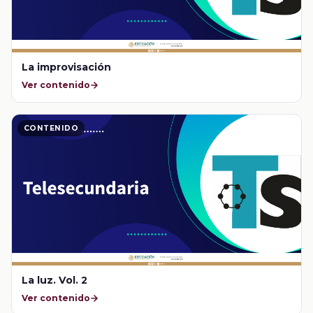
La improvisación
Ver contenido
CONTENIDO
La luz. Vol. 2
Ver contenido