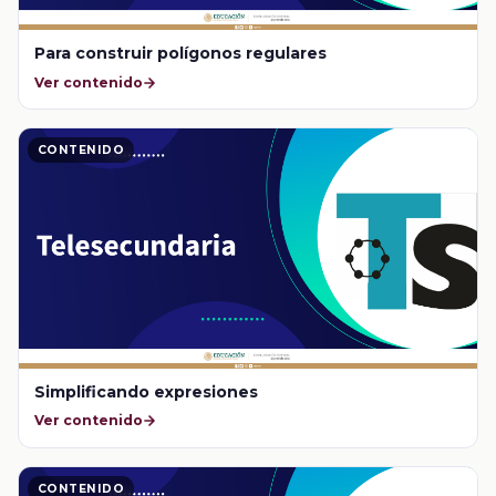
Para construir polígonos regulares
Ver contenido
CONTENIDO
Simplificando expresiones
Ver contenido
CONTENIDO