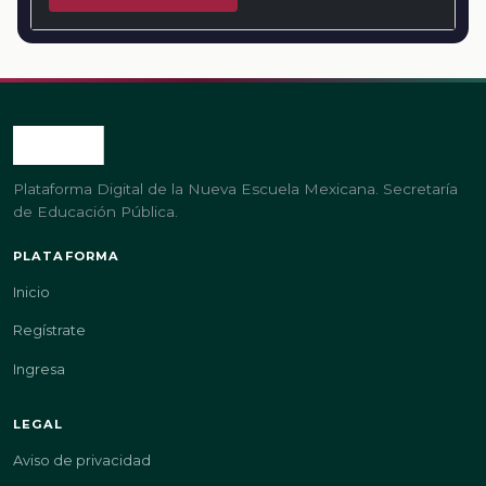
Plataforma Digital de la Nueva Escuela Mexicana. Secretaría
de Educación Pública.
PLATAFORMA
Inicio
Regístrate
Ingresa
LEGAL
Aviso de privacidad