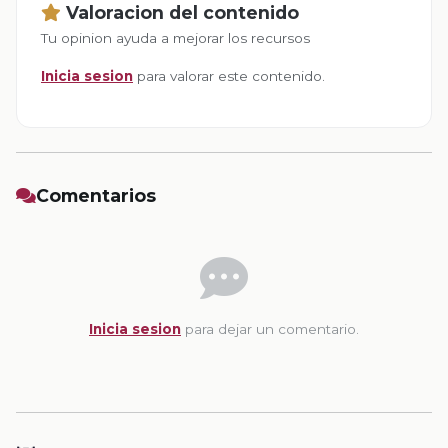
Valoracion del contenido
Tu opinion ayuda a mejorar los recursos
Inicia sesion
para valorar este contenido.
Comentarios
Inicia sesion
para dejar un comentario.