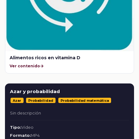
Alimentos ricos en vitamina D
Ver contenido
Azar y probabilidad
Azar
Probabilidad
Probabilidad matemática
Sin descripción
Tipo:
Video
Formato:
MP4