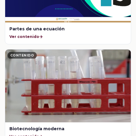
Partes de una ecuación
Ver contenido
CONTENIDO
Biotecnología moderna