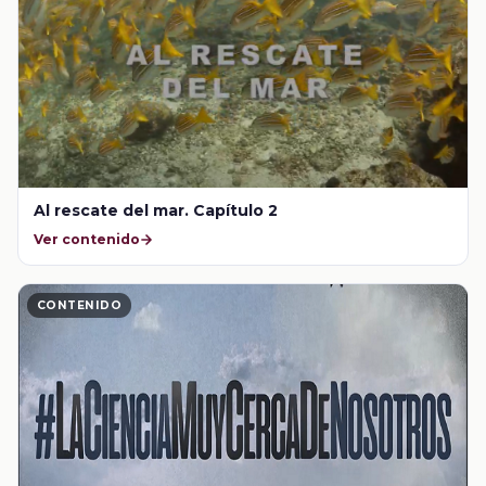
Al rescate del mar. Capítulo 2
Ver contenido
CONTENIDO