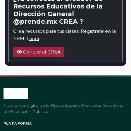
Recursos Educativos de la
Dirección General
@prende.mx CREA ?
Crea recursos para tus clases. Regístrate en la
NEMD
aquí
.
Conoce al CREA
Plataforma Digital de la Nueva Escuela Mexicana. Secretaría
de Educación Pública.
PLATAFORMA