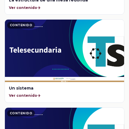
La estructura de una mesa redonda
Ver contenido
CONTENIDO
Un sistema
Ver contenido
CONTENIDO