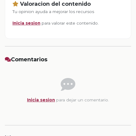
Valoracion del contenido
Tu opinion ayuda a mejorar los recursos
Inicia sesion
para valorar este contenido.
Comentarios
Inicia sesion
para dejar un comentario.