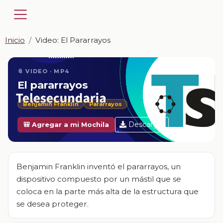
Inicio
Video: El Pararrayos
📎 VIDEO · MP4
El pararrayos
Benjamin Franklin
Pararrayos
Descargar
🎒 Agregar a mi Mochila
Benjamin Franklin inventó el pararrayos, un
dispositivo compuesto por un mástil que se
coloca en la parte más alta de la estructura que
se desea proteger.