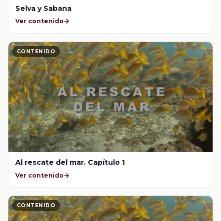
Selva y Sabana
Ver contenido
CONTENIDO
Al rescate del mar. Capítulo 1
Ver contenido
CONTENIDO