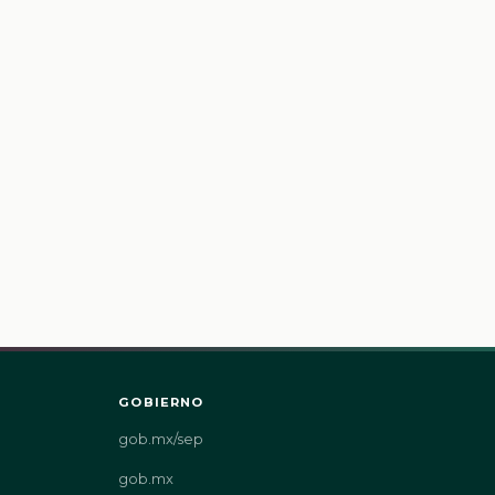
GOBIERNO
gob.mx/sep
gob.mx