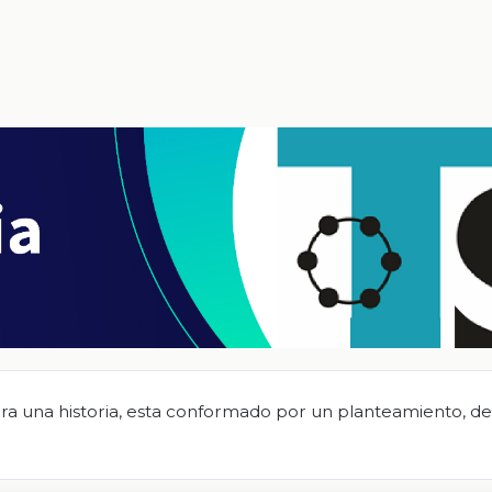
arra una historia, esta conformado por un planteamiento, de