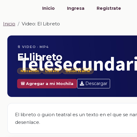
Inicio
Ingresa
Regístrate
Inicio
Video: El Libreto
📎 VIDEO · MP4
El libreto
Narración
Libreto
Guion teatral
Descargar
🎒 Agregar a mi Mochila
El libreto o guion teatral es un texto en el que se n
desenlace.