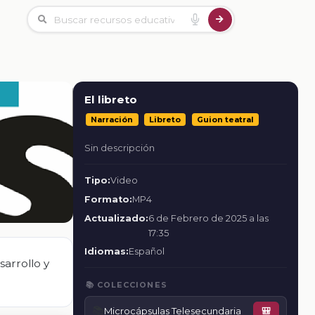
El libreto
Narración
Libreto
Guion teatral
Sin descripción
Tipo:
Video
Formato:
MP4
Actualizado:
6 de Febrero de 2025 a las
17:35
Idiomas:
Español
sarrollo y
📚 COLECCIONES
📚
Microcápsulas Telesecundaria
🎒