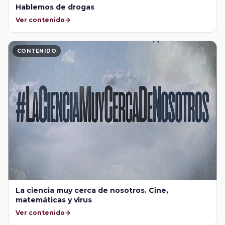
Hablemos de drogas
Ver contenido
CONTENIDO
La ciencia muy cerca de nosotros. Cine,
matemáticas y virus
Ver contenido