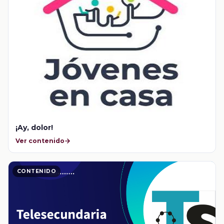
¡Ay, dolor!
Ver contenido
CONTENIDO