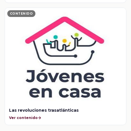
CONTENIDO
Las revoluciones trasatlánticas
Ver contenido