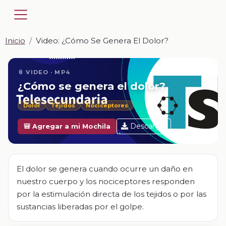
Inicio
Video: ¿Cómo Se Genera El Dolor?
📎 VIDEO · MP4
¿Cómo se genera el dolor?
Dolor
Tejidos
Nociceptores
Descargar
🎒 Agregar a mi Mochila
El dolor se genera cuando ocurre un daño en
nuestro cuerpo y los nociceptores responden
por la estimulación directa de los tejidos o por las
sustancias liberadas por el golpe.