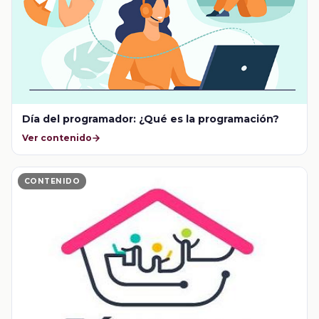
Día del programador: ¿Qué es la programación?
Ver contenido
CONTENIDO