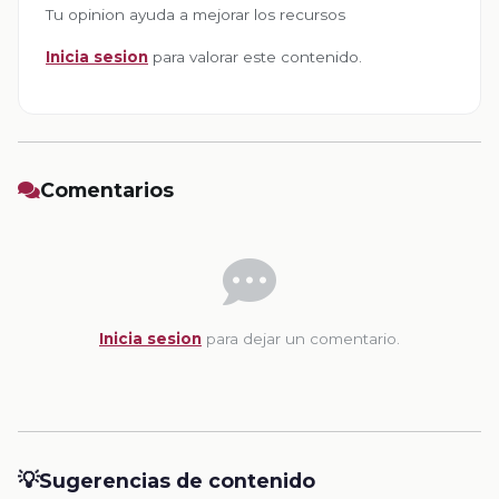
Tu opinion ayuda a mejorar los recursos
Inicia sesion
para valorar este contenido.
Comentarios
Inicia sesion
para dejar un comentario.
💡
Sugerencias de contenido