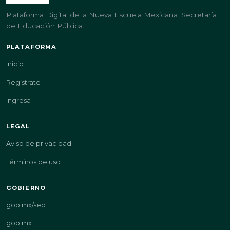
Plataforma Digital de la Nueva Escuela Mexicana. Secretaría
de Educación Pública.
PLATAFORMA
Inicio
Regístrate
Ingresa
LEGAL
Aviso de privacidad
Términos de uso
GOBIERNO
gob.mx/sep
gob.mx