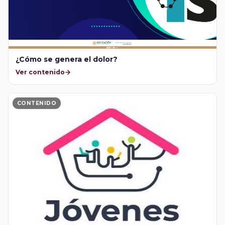
¿Cómo se genera el dolor?
Ver contenido
CONTENIDO