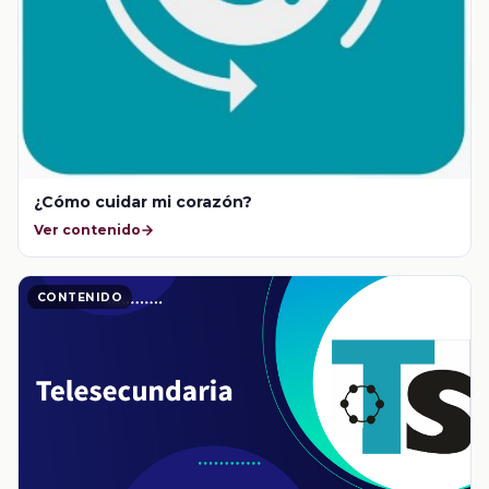
¿Cómo cuidar mi corazón?
Ver contenido
CONTENIDO