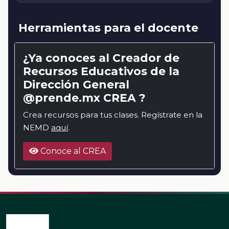
Herramientas para el docente
¿Ya conoces al Creador de
Recursos Educativos de la
Dirección General
@prende.mx CREA ?
Crea recursos para tus clases. Regístrate en la
NEMD
aquí
.
Conoce al CREA