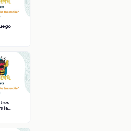
fuego
 tres
s la