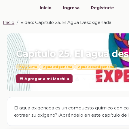
Inicio
Ingresa
Regístrate
Inicio
Video: Capítulo 25. El Agua Desoxigenada
📎 VIDEO · MP4
Capítulo 25. El agua d
Kal y Zeta
Agua oxigenada
Agua desoxigenada
Descargar
🎒 Agregar a mi Mochila
El agua oxigenada es un compuesto químico con cara
extraer su oxígeno? ¡Apréndelo en este capítulo de 