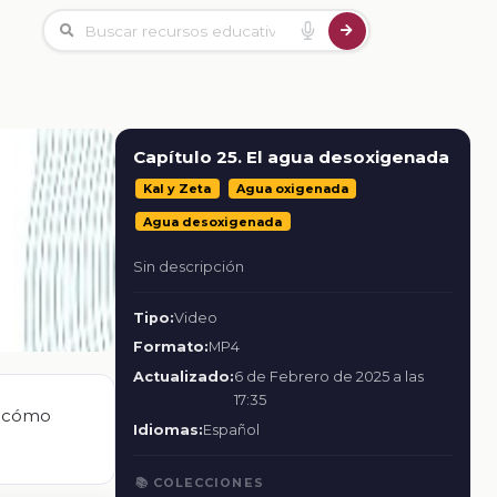
Capítulo 25. El agua desoxigenada
Kal y Zeta
Agua oxigenada
Agua desoxigenada
Sin descripción
Tipo:
Video
Formato:
MP4
Actualizado:
6 de Febrero de 2025 a las
17:35
r cómo
Idiomas:
Español
📚 COLECCIONES