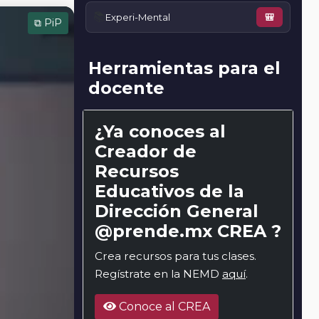
📚
Experi-Mental
🎒
⧉ PiP
Herramientas para el
docente
¿Ya conoces al
Creador de
Recursos
Educativos de la
Dirección General
@prende.mx CREA ?
Crea recursos para tus clases.
Regístrate en la NEMD
aquí
.
Conoce al CREA