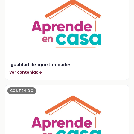
Igualdad de oportunidades
Ver contenido
CONTENIDO