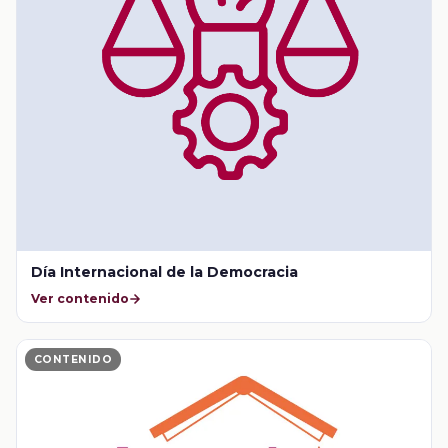
Día Internacional de la Democracia
Ver contenido
CONTENIDO