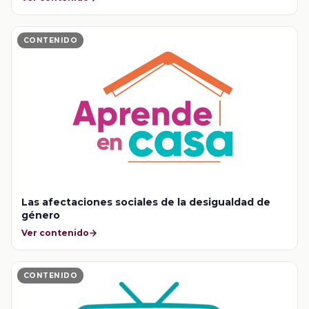
CONTENIDO
Las afectaciones sociales de la desigualdad de
género
Ver contenido
CONTENIDO