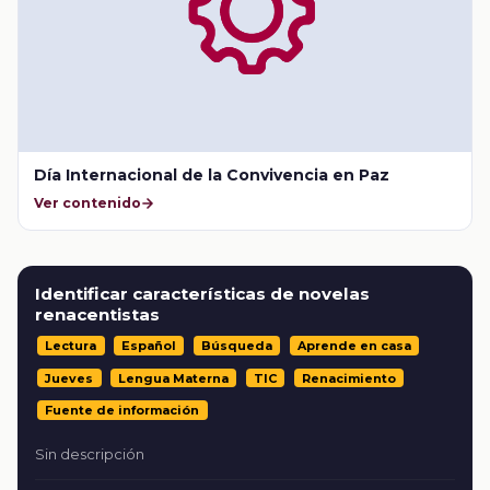
Día Internacional de la Convivencia en Paz
Ver contenido
Identificar características de novelas
renacentistas
Lectura
Español
Búsqueda
Aprende en casa
Jueves
Lengua Materna
TIC
Renacimiento
Fuente de información
Sin descripción