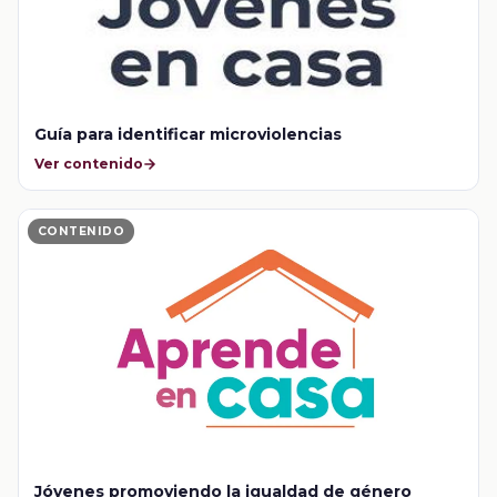
Guía para identificar microviolencias
Ver contenido
CONTENIDO
Jóvenes promoviendo la igualdad de género