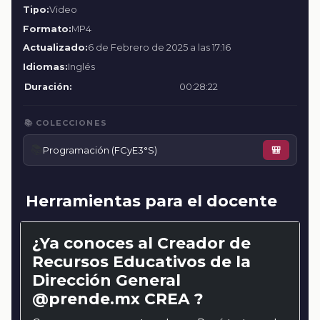
Tipo:
Video
Formato:
MP4
Actualizado:
6 de Febrero de 2025 a las 17:16
Idiomas:
Inglés
Duración:
00:28:22
📚 COLECCIONES
📚
Programación (FCyE3°S)
🎒
Herramientas para el docente
¿Ya conoces al Creador de
Recursos Educativos de la
Dirección General
@prende.mx CREA ?