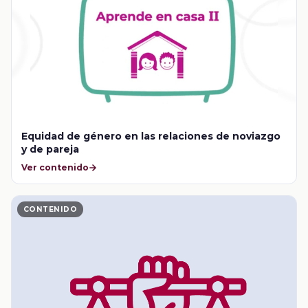
Equidad de género en las relaciones de noviazgo
y de pareja
Ver contenido
CONTENIDO