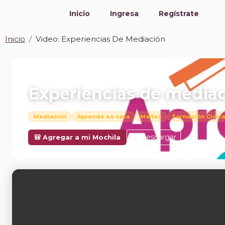
Inicio
Ingresa
Regístrate
Inicio
Video: Experiencias De Mediación
📎 VIDEO · MP4
Experiencias de media
Mediación
Aprende en casa
Martes
Formación Cívica
Descargar
🎒 Agregar a mi Mochila