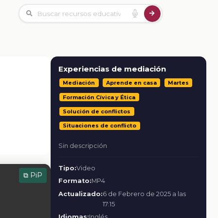
Experiencias de mediación
Mediación
Aprende en casa
Martes
Formación Cívica y Ética
Solución de conflictos
Situaciones de conflicto
Sin descripción
Tipo:
Video
⧉ PiP
Formato:
MP4
Actualizado:
6 de Febrero de 2025 a las
17:15
Idiomas:
Inglés