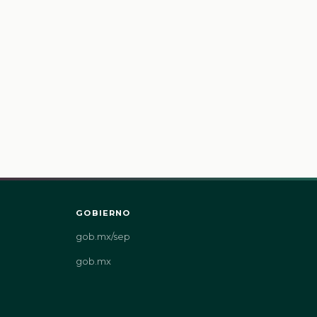
GOBIERNO
gob.mx/sep
gob.mx