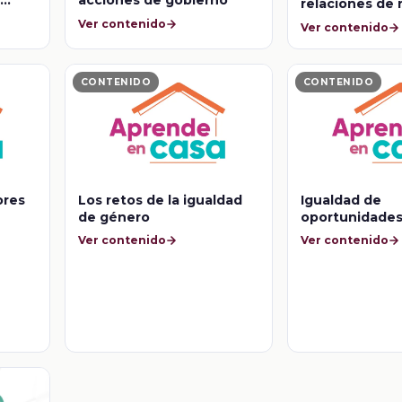
e
acciones de gobierno
relaciones de 
in
de pareja
Ver contenido
Ver contenido
CONTENIDO
CONTENIDO
ores
Los retos de la igualdad
Igualdad de
de género
oportunidade
Ver contenido
Ver contenido