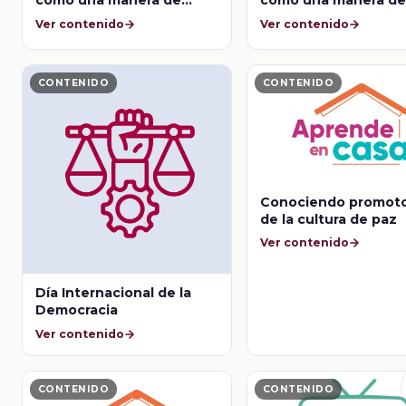
como una manera de
como una manera d
resolver conflictos sin
resolver conflictos s
Ver contenido
Ver contenido
violencia
violencia
CONTENIDO
CONTENIDO
Conociendo promot
de la cultura de paz
Ver contenido
Día Internacional de la
Democracia
Ver contenido
CONTENIDO
CONTENIDO