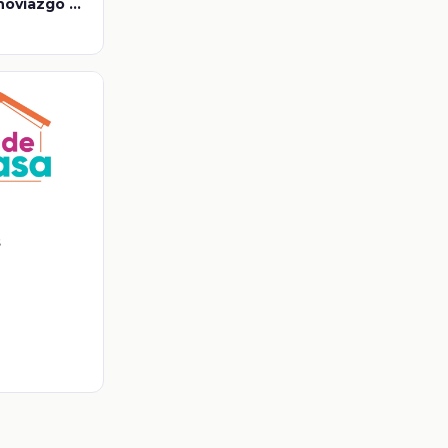
noviazgo y
s