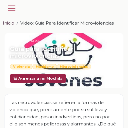
Inicio
Video: Guía Para Identificar Microviolencias
📎 VIDEO · MP4
Guía para identificar
microviolencias
Violencia
Machismo
Microviolencias
Descargar
🎒 Agregar a mi Mochila
Las microviolencias se refieren a formas de
violencia que, precisamente por su sutileza y
cotidianeidad, pasan inadvertidas, pero no por
ello son menos peligrosas y alarmantes. ¿De qué