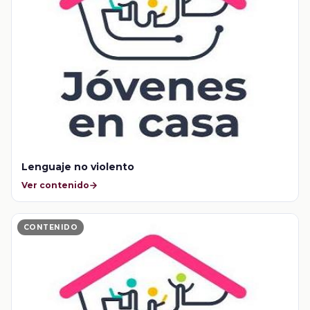
Lenguaje no violento
Ver contenido
CONTENIDO