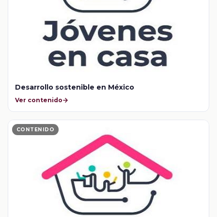
Desarrollo sostenible en México
Ver contenido
CONTENIDO