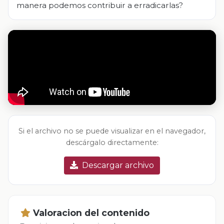
manera podemos contribuir a erradicarlas?
Si el archivo no se puede visualizar en el navegador,
descárgalo directamente:
Descargar archivo
Valoracion del contenido