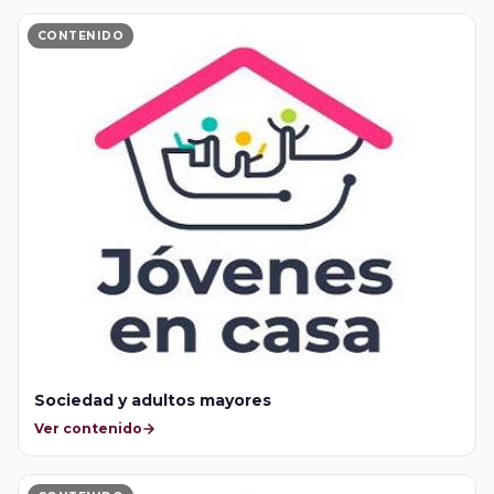
CONTENIDO
Sociedad y adultos mayores
Ver contenido