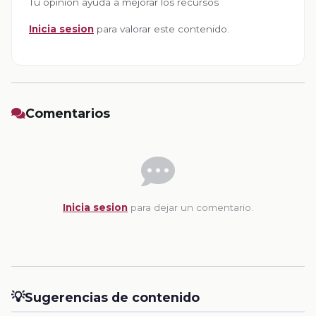
Tu opinion ayuda a mejorar los recursos
Inicia sesion
para valorar este contenido.
Comentarios
Inicia sesion
para dejar un comentario.
💡
Sugerencias de contenido