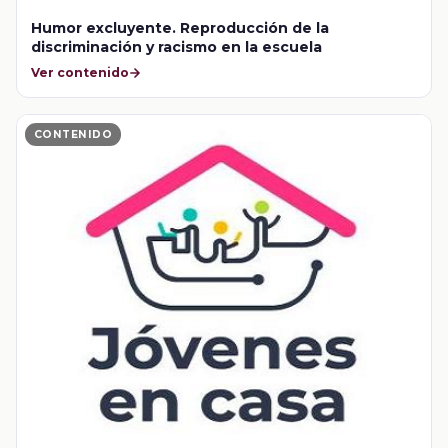
Humor excluyente. Reproducción de la
discriminación y racismo en la escuela
Ver contenido
CONTENIDO