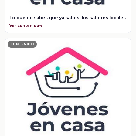
Lo que no sabes que ya sabes: los saberes locales
Ver contenido
CONTENIDO