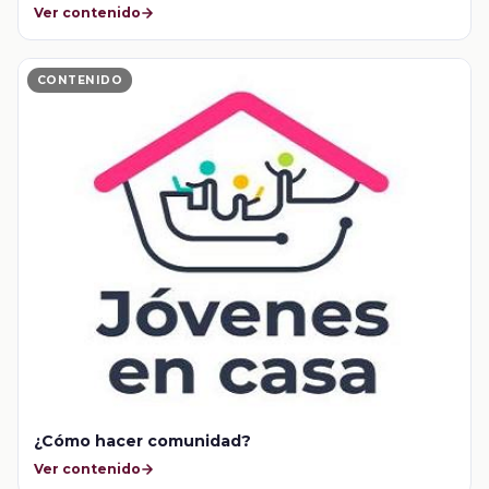
Ver contenido
CONTENIDO
¿Cómo hacer comunidad?
Ver contenido