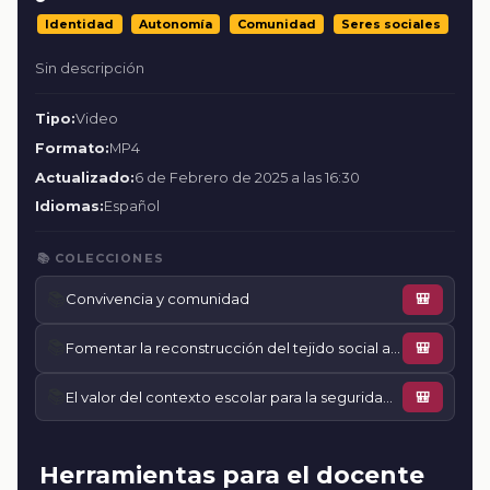
Identidad
Autonomía
Comunidad
Seres sociales
Sin descripción
Tipo:
Video
Formato:
MP4
Actualizado:
6 de Febrero de 2025 a las 16:30
Idiomas:
Español
📚 COLECCIONES
📚
Convivencia y comunidad
🎒
📚
Fomentar la reconstrucción del tejido social a través de la lectura
🎒
📚
El valor del contexto escolar para la seguridad personal y la fuerza colectiva
🎒
Herramientas para el docente