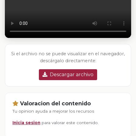
Si el archivo no se puede visualizar en el navegador,
descárgalo directamente:
Descargar archivo
Valoracion del contenido
Tu opinion ayuda a mejorar los recursos
Inicia sesion
para valorar este contenido.