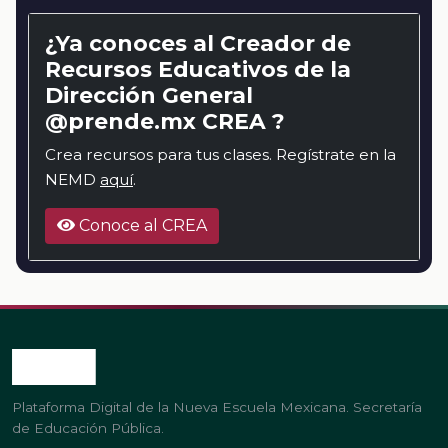
¿Ya conoces al Creador de
Recursos Educativos de la
Dirección General
@prende.mx CREA ?
Crea recursos para tus clases. Regístrate en la
NEMD
aquí
.
Conoce al CREA
Plataforma Digital de la Nueva Escuela Mexicana. Secretaría
de Educación Pública.