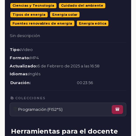
Ciencias y Tecnología
Cuidado del ambiente
Tipos de energía
Energía solar
Fuentes renovables de energía
Energía eólica
Sin descripción
Tipo:
Video
Formato:
MP4
Actualizado:
6 de Febrero de 2025 a las 16:58
Idiomas:
Inglés
Duración:
00:23:56
📚 COLECCIONES
📚
Programación (FIS2°S)
🎒
Herramientas para el docente