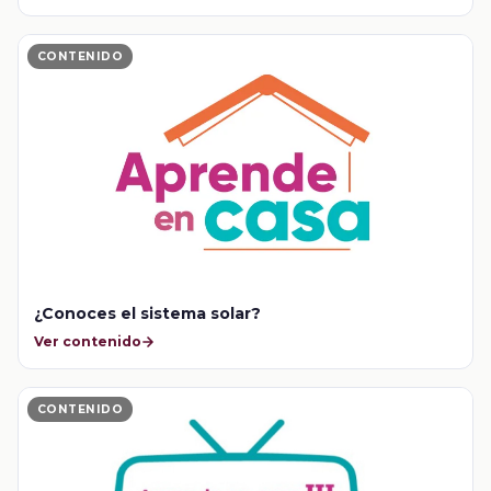
CONTENIDO
¿Conoces el sistema solar?
Ver contenido
CONTENIDO