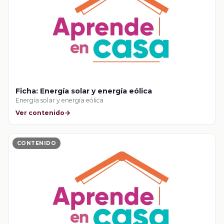
Ficha: Energía solar y energía eólica
Energía solar y energía eólica
Ver contenido
CONTENIDO