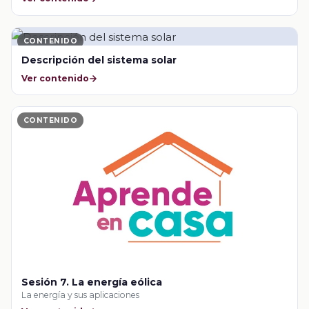
CONTENIDO
Descripción del sistema solar
Ver contenido
CONTENIDO
Sesión 7. La energía eólica
La energía y sus aplicaciones