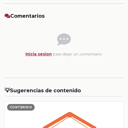
Comentarios
Inicia sesion
para dejar un comentario.
💡
Sugerencias de contenido
CONTENIDO