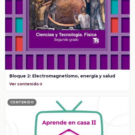
Bloque 2: Electromagnetismo, energía y salud
Ver contenido
CONTENIDO