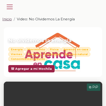
Inicio
Video: No Olvidemos La Energía
📎 VIDEO · MP4
No olvidemos la energía
Energía
Movimiento
Física
Aprende en casa
Viernes
Ciencias y Tecnología
Recurso natural
Conocimientos previos
Descargar
🎒 Agregar a mi Mochila
⧉ PiP