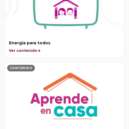
Energía para todos
Ver contenido
CONTENIDO