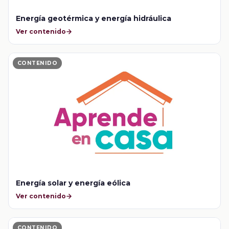
Energía geotérmica y energía hidráulica
Ver contenido
CONTENIDO
Energía solar y energía eólica
Ver contenido
CONTENIDO