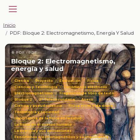
Inicio
PDF: Bloque 2: Electromagnetismo, Energía Y Salud
📎 PDF · PDF
Bloque 2: Electromagnetismo,
energía y salud
Ciencia
Proyecto
Evaluación
Física
Ciencias y Tecnología
Fenómenos eléctricos
Electromagnetismo
Fragmento de libro de texto
Bloque 2
2° Telesecundaria
Anexo
Ciencia y pseudociencia
Física en mi vida diaria
Tecnología y sociedad
Importancia de la física en la salud
La física en el cuerpo humano
La energía y sus aplicaciones
Fenómenos electromagnéticos y su importancia