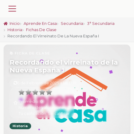
Inicio
Aprende En Casa
Secundaria
3° Secundaria
Historia
Fichas De Clase
Recordando El Virreinato De La Nueva España I
📚 FICHA DE CLASE
Recordando el virreinato de la
Nueva España I
6 de Febrero de 2025 a las 17:17
Promedio:
0
Número de valoraciones:
0
Tu calificación:
Sin calificar
Historia