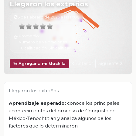
Llegaron los extraños
6 de Febrero de 2025 a las 17:00
Promedio:
0
Número de valoraciones:
0
Tu calificación:
Sin calificar
Anterior
Siguiente
🎒 Agregar a mi Mochila
Llegaron los extraños
Aprendizaje esperado:
conoce los principales
acontecimientos del proceso de Conquista de
México-Tenochtitlan y analiza algunos de los
factores que lo determinaron.