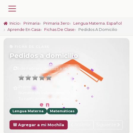
Inicio
Primaria
Primaria 3ero
Lengua Materna. Español
Aprende En Casa
Fichas De Clase
Pedidos A Domicilio
📚 FICHA DE CLASE
Pedidos a domicilio
6 de Febrero de 2025 a las 15:25
Promedio:
0
Número de valoraciones:
0
Tu calificación:
Sin calificar
Lengua Materna
Matemáticas
Anterior
Siguiente
🎒 Agregar a mi Mochila