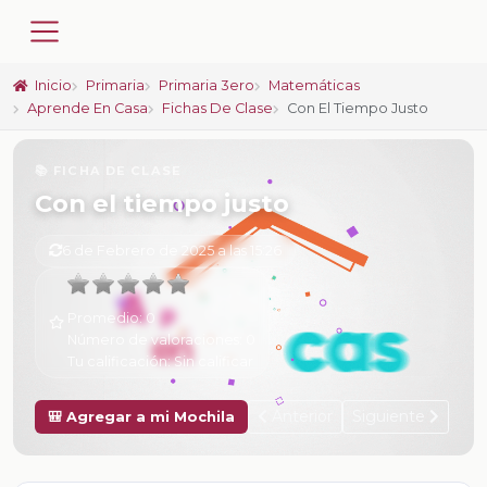
Inicio
Primaria
Primaria 3ero
Matemáticas
Aprende En Casa
Fichas De Clase
Con El Tiempo Justo
📚 FICHA DE CLASE
Con el tiempo justo
6 de Febrero de 2025 a las 15:26
Promedio:
0
Número de valoraciones:
0
Tu calificación:
Sin calificar
Anterior
Siguiente
🎒 Agregar a mi Mochila