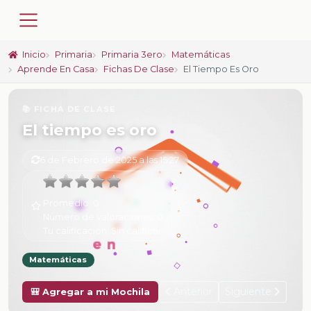
Inicio
Primaria
Primaria 3ero
Matemáticas
Aprende En Casa
Fichas De Clase
El Tiempo Es Oro
📚 FICHA DE CLASE
El tiempo es oro
6 de Febrero de 2025 a las 15:27
Promedio:
0
Número de valoraciones:
0
Tu calificación:
Sin calificar
Matemáticas
Anterior
Siguiente
🎒 Agregar a mi Mochila