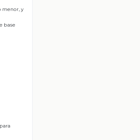
o menor, y
de base
.
 para