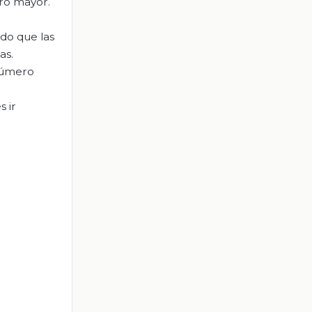
ero mayor.
ndo que las
as.
 número
 ir