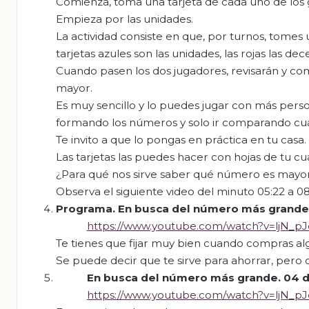
Comienza, toma una tarjeta de cada uno de los g
Empieza por las unidades.
La actividad consiste en que, por turnos, tomes 
tarjetas azules son las unidades, las rojas las de
Cuando pasen los dos jugadores, revisarán y co
mayor.
Es muy sencillo y lo puedes jugar con más perso
formando los números y solo ir comparando cu
Te invito a que lo pongas en práctica en tu casa.
Las tarjetas las puedes hacer con hojas de tu c
¿Para qué nos sirve saber qué número es mayo
Observa el siguiente video del minuto 05:22 a 08
Programa
.
En busca del número más grande
https://www.youtube.com/watch?v=ljN_p
Te tienes que fijar muy bien cuando compras al
Se puede decir que te sirve para ahorrar, pero 
En busca del número más grande.
04 d
https://www.youtube.com/watch?v=ljN_p