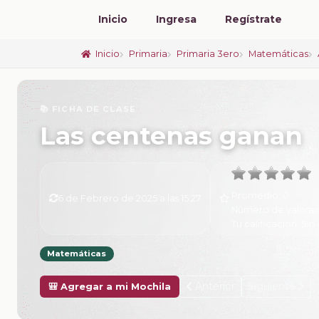
Inicio
Ingresa
Regístrate
Inicio
Primaria
Primaria 3ero
Matemáticas
📚 FICHA DE CLASE
Las centenas ganan
Promedio:
0
6 de Febrero de 2025 a las 15:27
Número de valorac
Tu calificación:
Sin 
Matemáticas
Anterior
Siguiente
🎒 Agregar a mi Mochila