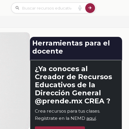
Herramientas para el
docente
¿Ya conoces al
Creador de Recursos
Educativos de la
Dirección General
@prende.mx CREA ?
Crea recursos para tus clases.
Regístrate en la NEMD
aquí
.