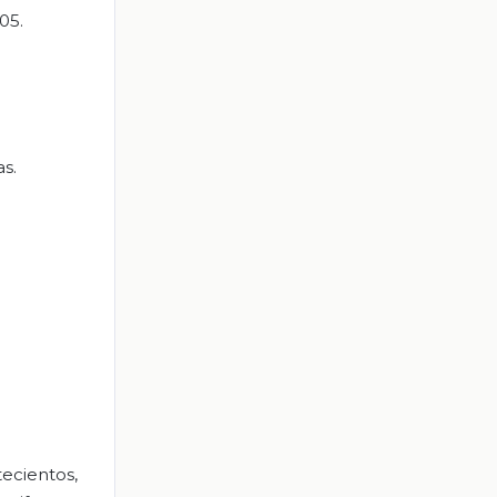
05.
s.
tecientos,