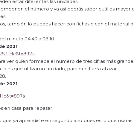
den estar diferentes las unidades.
ue componen el número y ya así podrás saber cuál es mayor 
es.
, también lo puedes hacer con fichas o con el material 
del minuto 04:40 a 08:10.
de 2021
R2S3-Hc&t=897s
ara ver quién formaba el número de tres cifras más grande
ia es que utilizaron un dado, para que fuera al azar.
28.
de 2021
-Hc&t=897s
s en casa para repasar.
o que ya aprendiste en segundo año pues es lo que usarás