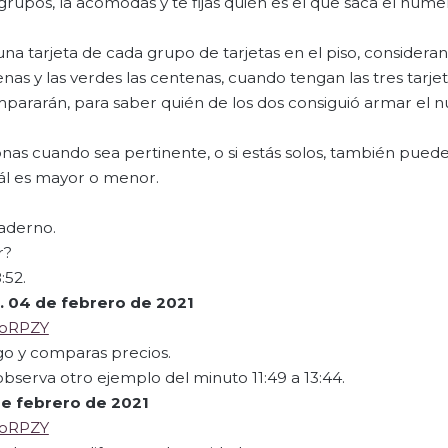
rupos, la acomodas y te fijas quién es el que saca el núm
una tarjeta de cada grupo de tarjetas en el piso, considera
cenas y las verdes las centenas, cuando tengan las tres tarjet
mpararán, para saber quién de los dos consiguió armar el
nas cuando sea pertinente, o si estás solos, también puedes
ál es mayor o menor.
uaderno.
r?
:52.
.
04 de febrero de 2021
JoRPZY
go y comparas precios.
observa otro ejemplo del minuto 11:49 a 13:44.
e febrero de 2021
JoRPZY