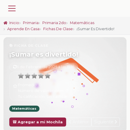
Inicio
Primaria
Primaria 2do
Matemáticas
Aprende En Casa
Fichas De Clase
¡Sumar Es Divertido!
📚 FICHA DE CLASE
¡Sumar es divertido!
6 de Febrero de 2025 a las 15:16
Promedio:
0
Número de valoraciones:
0
Tu calificación:
Sin calificar
Matemáticas
Anterior
Siguiente
🎒 Agregar a mi Mochila