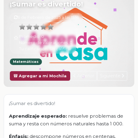
¡Sumar es divertido!
6 de Febrero de 2025 a las 15:16
Promedio:
0
Número de valoraciones:
0
Tu calificación:
Sin calificar
Matemáticas
Anterior
Siguiente
🎒 Agregar a mi Mochila
¡Sumar es divertido!
Aprendizaje esperado:
resuelve problemas de
suma y resta con números naturales hasta 1 000.
Énfasis:
descompone números en centenas,