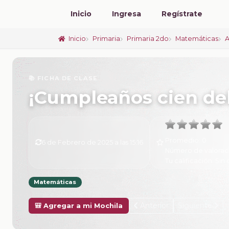
Inicio
Ingresa
Regístrate
Inicio
Primaria
Primaria 2do
Matemáticas
A
📚 FICHA DE CLASE
¡Cumpleaños cien del
Promedio:
0
6 de Febrero de 2025 a las 15:16
Número de valorac
Tu calificación:
Sin 
Matemáticas
Anterior
Siguiente
🎒 Agregar a mi Mochila