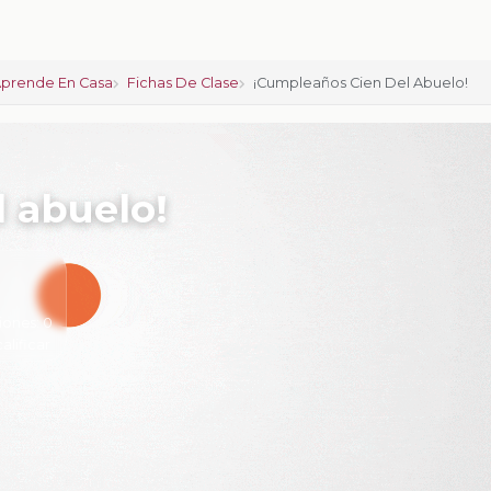
prende En Casa
Fichas De Clase
¡Cumpleaños Cien Del Abuelo!
 abuelo!
iones:
0
calificar