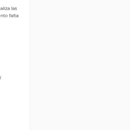
liza las
nto falta
l