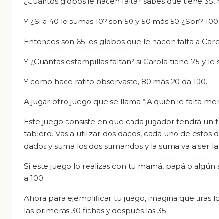
¿Cuántos globos le hacen falta? sabes que tiene 35, ni
Y ¿Si a 40 le sumas 10? son 50 y 50 más 50 ¿Son? 100
Entonces son 65 los globos que le hacen falta a Caro
Y ¿Cuántas estampillas faltan? si Carola tiene 75 y l
Y como hace ratito observaste, 80 más 20 da 100.
A jugar otro juego que se llama “¡A quién le falta men
Este juego consiste en que cada jugador tendrá un t
tablero. Vas a utilizar dos dados, cada uno de estos d
dados y suma los dos sumandos y la suma va a ser la
Si este juego lo realizas con tu mamá, papá o algú
a 100.
Ahora para ejemplificar tu juego, imagina que tiras 
las primeras 30 fichas y después las 35.