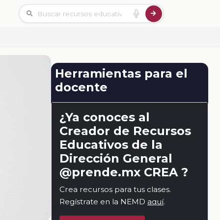
Herramientas para el
docente
¿Ya conoces al
Creador de Recursos
Educativos de la
Dirección General
@prende.mx CREA ?
Crea recursos para tus clases.
Regístrate en la NEMD
aquí
.