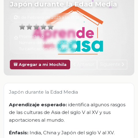
Japón durante la Edad Media
6 de Febrero de 2025 a las 15:53
Promedio:
0
Número de valoraciones:
0
Tu calificación:
Sin calificar
Anterior
Siguiente
🎒 Agregar a mi Mochila
Japón durante la Edad Media
Aprendizaje esperado:
identifica algunos rasgos
de las culturas de Asia del siglo V al XV y sus
aportaciones al mundo.
Énfasis:
India, China y Japón del siglo V al XV.