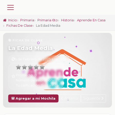
Inicio
Primaria
Primaria 6to
Historia
Aprende En Casa
Fichas De Clase
La Edad Media
📚 FICHA DE CLASE
La Edad Media
6 de Febrero de 2025 a las 15:53
Promedio:
0
Número de valoraciones:
0
Tu calificación:
Sin calificar
Anterior
Siguiente
🎒 Agregar a mi Mochila