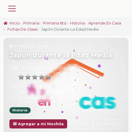
Inicio
Primaria
Primaria 6to
Historia
Aprende En Casa
Fichas De Clase
Japón Durante La Edad Media
📚 FICHA DE CLASE
Japón durante la Edad Media
6 de Febrero de 2025 a las 15:53
Promedio:
0
Número de valoraciones:
0
Tu calificación:
Sin calificar
Historia
Anterior
Siguiente
🎒 Agregar a mi Mochila