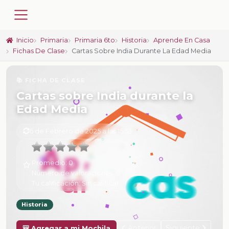
Inicio
Primaria
Primaria 6to
Historia
Aprende En Casa
Fichas De Clase
Cartas Sobre India Durante La Edad Media
📚 FICHA DE CLASE
Cartas sobre India durante la
Edad Media
6 de Febrero de 2025 a las 15:53
Promedio:
0
Número de valoraciones:
0
Tu calificación:
Sin calificar
Historia
Anterior
Siguiente
🎒 Agregar a mi Mochila