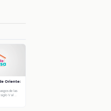
 de Oriente:
rasgos de las
 siglo V al …