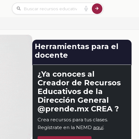
Herramientas para el
docente
¿Ya conoces al
Creador de Recursos
Educativos de la
Dirección General
@prende.mx CREA ?
Crea recursos para tus clases.
Regístrate en la NEMD
aquí
.