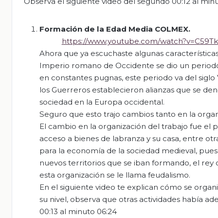
Observa el siguiente video del segundo 00:12 al mi
Formación de la Edad Media COLMEX.
https://www.youtube.com/watch?v=C59T
Ahora que ya escuchaste algunas características
Imperio romano de Occidente se dio un periodo d
en constantes pugnas, este periodo va del siglo V 
los Guerreros establecieron alianzas que se de
sociedad en la Europa occidental.
Seguro que esto trajo cambios tanto en la organi
El cambio en la organización del trabajo fue el pa
acceso a bienes de labranza y su casa, entre otra
para la economía de la sociedad medieval, pues 
nuevos territorios que se iban formando, el rey 
esta organización se le llama feudalismo.
En el siguiente video te explican cómo se organ
su nivel, observa que otras actividades había ad
00:13 al minuto 06:24