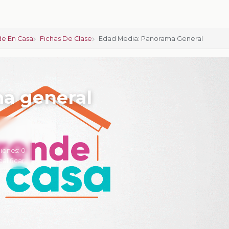
e En Casa
Fichas De Clase
Edad Media: Panorama General
a general
iones:
0
calificar