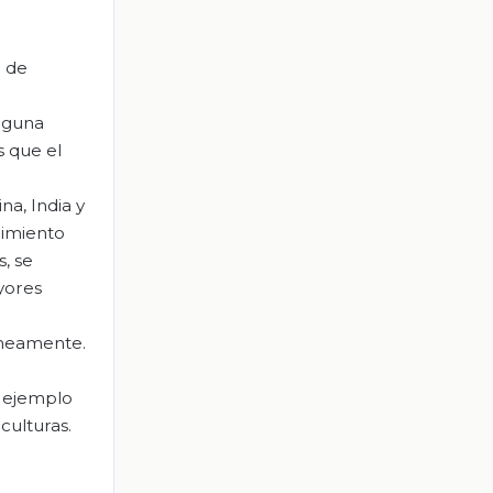
n de
alguna
s que el
na, India y
cimiento
s, se
yores
áneamente.
n ejemplo
culturas.