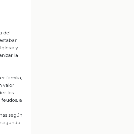
a del
 estaban
Iglesia y
nizar la
er familia,
n valor
er los
 feudos, a
onas según
el segundo