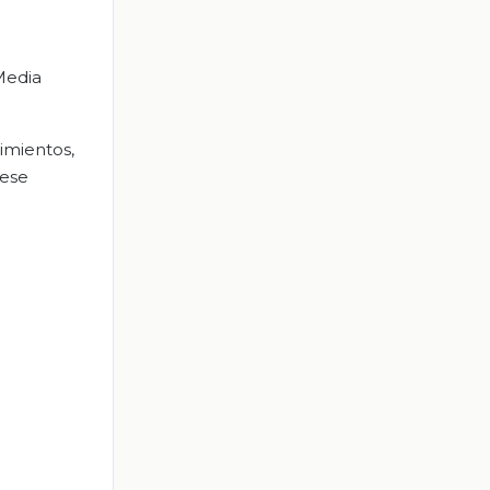
Media
imientos,
 ese