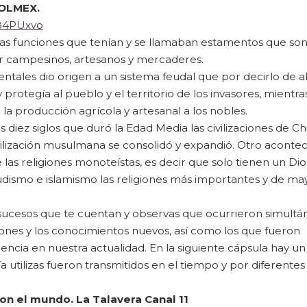
COLMEX.
wB4PUxvo
las funciones que tenían y se llamaban estamentos que so
or campesinos, artesanos y mercaderes.
entales dio origen a un sistema feudal que por decirlo de 
protegía al pueblo y el territorio de los invasores, mientra
 la producción agrícola y artesanal a los nobles.
diez siglos que duró la Edad Media las civilizaciones de Chi
civilización musulmana se consolidó y expandió. Otro aconte
 las religiones monoteístas, es decir que solo tienen un Dio
 budismo e islamismo las religiones más importantes y de ma
 sucesos que te cuentan y observas que ocurrieron simult
ciones y los conocimientos nuevos, así como los que fueron
encia en nuestra actualidad. En la siguiente cápsula hay u
utilizas fueron transmitidos en el tiempo y por diferentes 
con
el mundo. La Talavera Canal 11