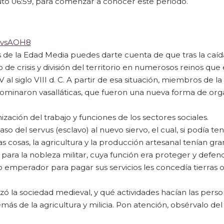
nuto 06:59, para comenzar a conocer este periodo.
kvsAOH8
 de la Edad Media puedes darte cuenta de que tras la caíd
e crisis y división del territorio en numerosos reinos que
al siglo VIII d. C. A partir de esa situación, miembros de la 
nominaron vasalláticas, que fueron una nueva forma de orga
zación del trabajo y funciones de los sectores sociales.
so del servus (esclavo) al nuevo siervo, el cual, si podía ten
s cosas, la agricultura y la producción artesanal tenían gra
para la nobleza militar, cuya función era proteger y defend
o emperador para pagar sus servicios les concedía tierras o
izó la sociedad medieval, y qué actividades hacían las pers
emás de la agricultura y milicia. Pon atención, obsérvalo d