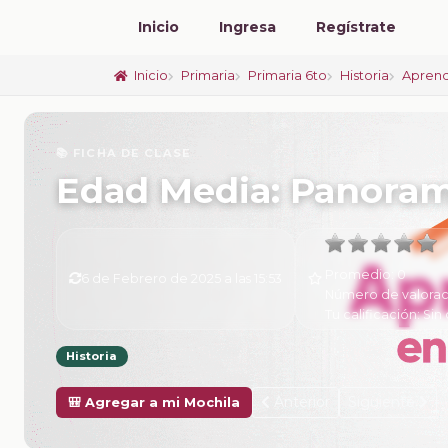
Inicio
Ingresa
Regístrate
Inicio
Primaria
Primaria 6to
Historia
Aprend
📚 FICHA DE CLASE
Edad Media: Panoram
Promedio:
0
6 de Febrero de 2025 a las 15:53
Número de valorac
Tu calificación:
Sin 
Historia
Anterior
Siguiente
🎒 Agregar a mi Mochila