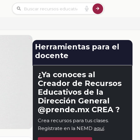
Herramientas para el
docente
¿Ya conoces al
Creador de Recursos
Educativos de la
Dirección General
@prende.mx CREA ?
Crea recursos para tus clases.
Regístrate en la NEMD
aquí
.