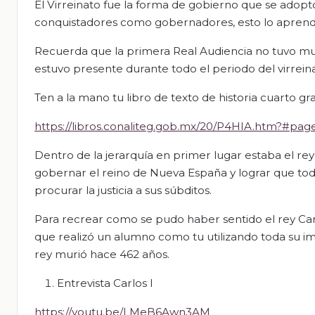
El Virreinato fue la forma de gobierno que se adopt
conquistadores como gobernadores, esto lo aprendis
Recuerda que la primera Real Audiencia no tuvo muy
estuvo presente durante todo el periodo del virreina
Ten a la mano tu libro de texto de historia cuarto gr
https://libros.conaliteg.gob.mx/20/P4HIA.htm?#pag
Dentro de la jerarquía en primer lugar estaba el r
gobernar el reino de Nueva España y lograr que toda
procurar la justicia a sus súbditos.
Para recrear como se pudo haber sentido el rey Carlo
que realizó un alumno como tu utilizando toda su imag
rey murió hace 462 años.
Entrevista Carlos l
https://youtu.be/LMeB6Awn3AM