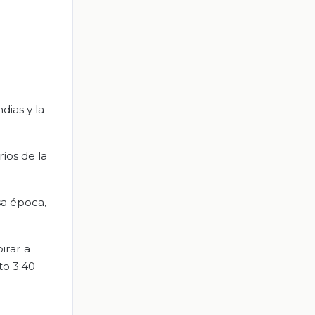
dias y la
rios de la
sa época,
irar a
to 3:40