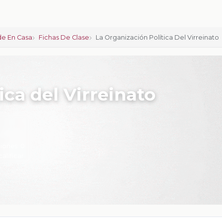
e En Casa
Fichas De Clase
La Organización Política Del Virreinato
ica del Virreinato
iones:
0
calificar