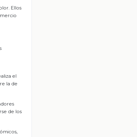
lor. Ellos
omercio
s
aliza el
re la de
adores
rse de los
nómicos,