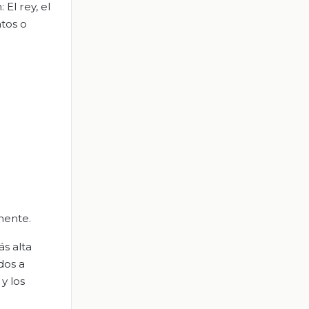
El rey, el
ntos o
mente.
ás alta
dos a
y los