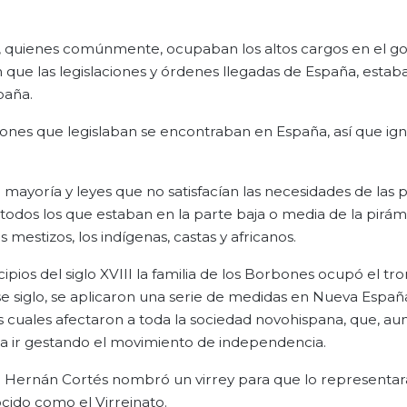
s, quienes comúnmente, ocupaban los altos cargos en el go
 que las legislaciones y órdenes llegadas de España, estab
paña.
iones que legislaban se encontraban en España, así que ig
n mayoría y leyes que no satisfacían las necesidades de las 
todos los que estaban en la parte baja o media de la pirámi
 mestizos, los indígenas, castas y africanos.
ios del siglo XVIII la familia de los Borbones ocupó el tr
ese siglo, se aplicaron una serie de medidas en Nueva Españ
cuales afectaron a toda la sociedad novohispana, que, au
ra ir gestando el movimiento de independencia.
 a Hernán Cortés nombró un virrey para que lo representar
cido como el Virreinato.