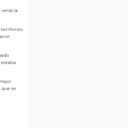
 verás la
territorios
raron
iado
y estaba
 mejor
s que se