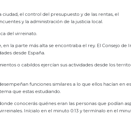
ciudad, el control del presupuesto y de las rentas, el
uentes y la administración de la justicia local.
a del virreinato.
e, en la parte más alta se encontraba el rey. El Consejo de In
idades desde España.
ientos o cabildos ejercían sus actividades desde los territo
 desempeñan funciones similares a lo que ellos hacían en e
tema que estas estudiando.
 donde conocerás quiénes eran las personas que podían asp
virreinales. Inícialo en el minuto 0:13 y termínalo en el minu
.