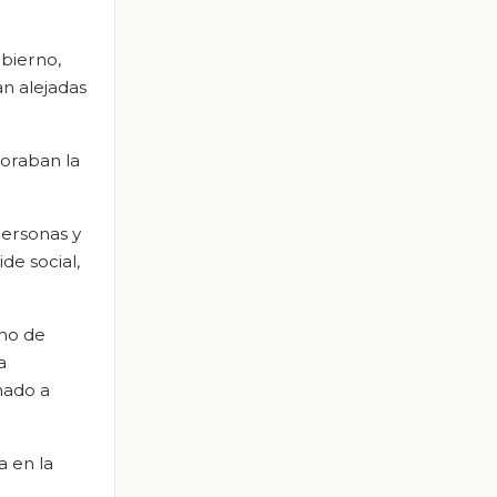
bierno,
an alejadas
noraban la
personas y
de social,
ono de
a
nado a
a en la