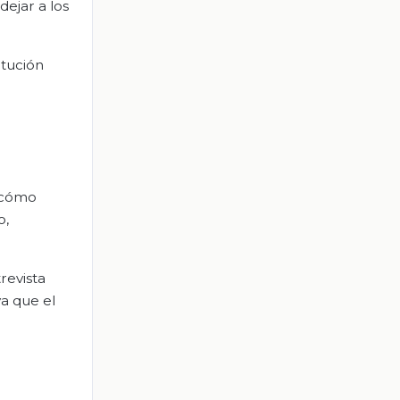
ejar a los
itución
e cómo
o,
revista
ya que el