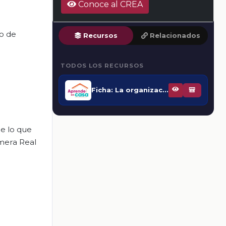
Conoce al CREA
no de
Recursos
Relacionados
TODOS LOS RECURSOS
Ficha: La organización política del Virreinato
🎒
re lo que
imera Real