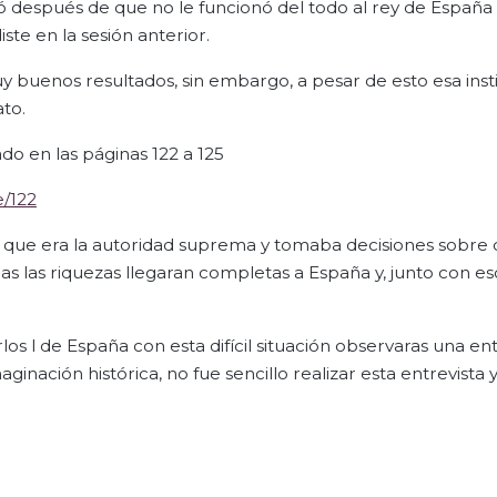
ó después de que no le funcionó del todo al rey de España d
te en la sesión anterior.
 buenos resultados, sin embargo, a pesar de esto esa inst
to.
ado en las páginas 122 a 125
e/122
ey que era la autoridad suprema y tomaba decisiones sobr
s las riquezas llegaran completas a España y, junto con es
s l de España con esta difícil situación observaras una ent
inación histórica, no fue sencillo realizar esta entrevista 