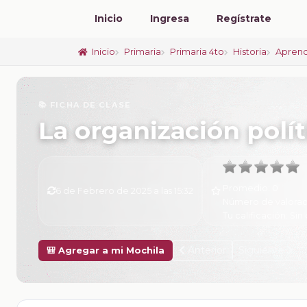
Inicio
Ingresa
Regístrate
Inicio
Primaria
Primaria 4to
Historia
Aprend
📚 FICHA DE CLASE
La organización polít
Promedio:
0
6 de Febrero de 2025 a las 15:32
Número de valorac
Tu calificación:
Sin 
Anterior
Siguiente
🎒 Agregar a mi Mochila