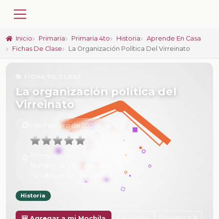
Inicio
Primaria
Primaria 4to
Historia
Aprende En Casa
Fichas De Clase
La Organización Política Del Virreinato
📚 FICHA DE CLASE
La organización política del
Virreinato
6 de Febrero de 2025 a las 15:32
Promedio:
0
Número de valoraciones:
0
Tu calificación:
Sin calificar
Historia
Anterior
Siguiente
🎒 Agregar a mi Mochila