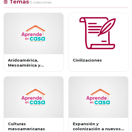
Temas
13 colecciónes
Aridoamérica,
Civilizaciones
Mesoamérica y
Oasisamérica:
características
geográficas y
culturales
Culturas
Expansión y
mesoamericanas
colonización a nuevos