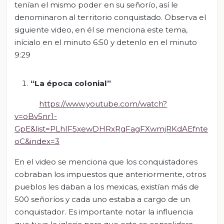
tenían el mismo poder en su señorío, así le
denominaron al territorio conquistado. Observa el
siguiente video, en él se menciona este tema,
inícialo en el minuto 6:50 y detenlo en el minuto
9:29
“La época colonial”
https://www.youtube.com/watch?
v=oBv5nr1-
GpE&list=PLhIF5xewDHRxRgFagFXwmjRKdAEfnte
oC&index=3
En el video se menciona que los conquistadores
cobraban los impuestos que anteriormente, otros
pueblos les daban a los mexicas, existían más de
500 señoríos y cada uno estaba a cargo de un
conquistador. Es importante notar la influencia