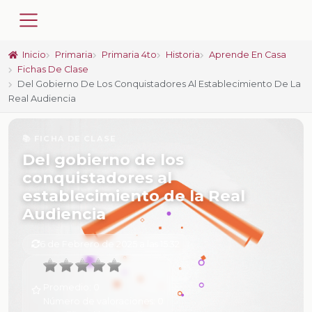
Inicio
Primaria
Primaria 4to
Historia
Aprende En Casa
Fichas De Clase
Del Gobierno De Los Conquistadores Al Establecimiento De La
Real Audiencia
📚 FICHA DE CLASE
Del gobierno de los
conquistadores al
establecimiento de la Real
Audiencia
6 de Febrero de 2025 a las 15:32
Promedio:
0
Número de valoraciones:
0