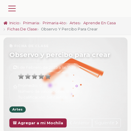
Inicio
Primaria
Primaria 4to
Artes
Aprende En Casa
Fichas De Clase
Observo Y Percibo Para Crear
📚 FICHA DE CLASE
Observo y percibo para crear
6 de Febrero de 2025 a las 15:29
Promedio:
0
Número de valoraciones:
0
Tu calificación:
Sin calificar
Artes
Anterior
Siguiente
🎒 Agregar a mi Mochila