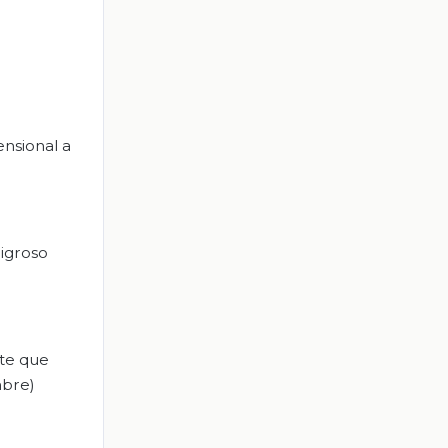
ensional a
ligroso
ste que
mbre)