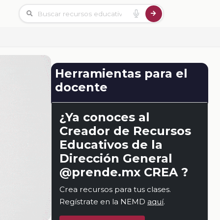
Herramientas para el
docente
¿Ya conoces al
Creador de Recursos
Educativos de la
Dirección General
@prende.mx CREA ?
Crea recursos para tus clases.
Regístrate en la NEMD
aquí
.