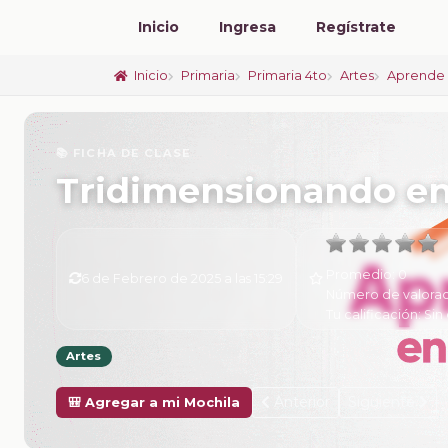
Inicio
Ingresa
Regístrate
Inicio
Primaria
Primaria 4to
Artes
Aprende 
📚 FICHA DE CLASE
Tridimensionando en
Promedio:
0
6 de Febrero de 2025 a las 15:29
Número de valorac
Tu calificación:
Sin 
Artes
Anterior
Siguiente
🎒 Agregar a mi Mochila