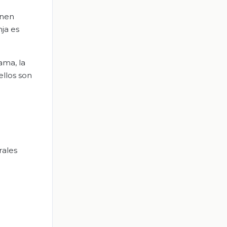
enen
ja es
ama, la
ellos son
rales