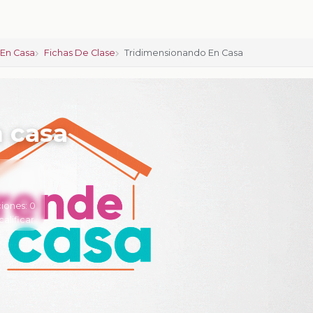
En Casa
Fichas De Clase
Tridimensionando En Casa
 casa
iones:
0
calificar