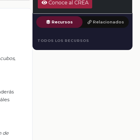
Conoce al CREA
Recursos
Relacionados
TODOS LOS RECURSOS
 cubos,
nderás
uáles
n de