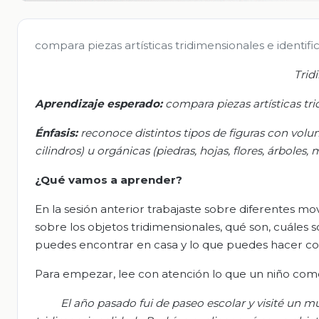
compara piezas artísticas tridimensionales e identific
Trid
Aprendizaje esperado:
c
ompara piezas artísticas tri
Énfasis:
r
econoce distintos tipos de figuras con vol
cilindros
) u orgánicas (piedras, hoj
as, flores, árboles,
¿Qué vamos a aprender?
En la sesión anterior trabajaste sobre diferentes mo
sobre los objetos tridimensionales, qué son, cuáles so
puedes encontrar en casa y lo que puedes hacer con
Para empezar, lee con atención lo que un niño com
El año pasado fui de paseo escolar y visité un m