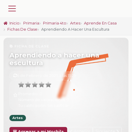
Inicio
Primaria
Primaria 4to
Artes
Aprende En Casa
Fichas De Clase
Aprendiendo A Hacer Una Escultura
📚 FICHA DE CLASE
Aprendiendo a hacer una
escultura
6 de Febrero de 2025 a las 15:29
Promedio:
0
Número de valoraciones:
0
Tu calificación:
Sin calificar
Artes
Anterior
Siguiente
🎒 Agregar a mi Mochila