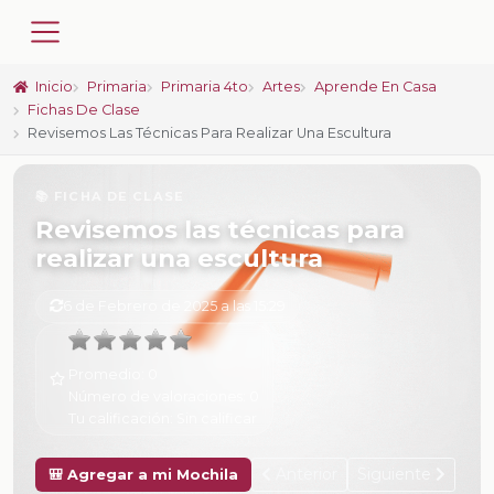
Inicio
Primaria
Primaria 4to
Artes
Aprende En Casa
Fichas De Clase
Revisemos Las Técnicas Para Realizar Una Escultura
📚 FICHA DE CLASE
Revisemos las técnicas para
realizar una escultura
6 de Febrero de 2025 a las 15:29
Promedio:
0
Número de valoraciones:
0
Tu calificación:
Sin calificar
Anterior
Siguiente
🎒 Agregar a mi Mochila