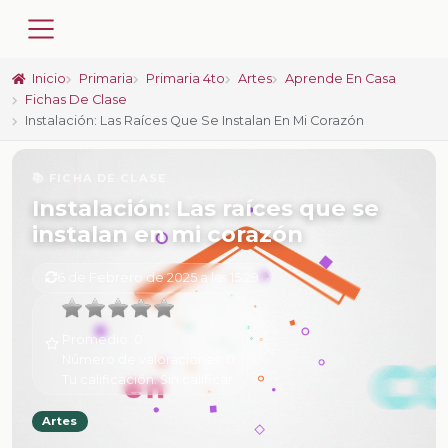
Inicio
Primaria
Primaria 4to
Artes
Aprende En Casa
Fichas De Clase
Instalación: Las Raíces Que Se Instalan En Mi Corazón
📚 FICHA DE CLASE
Instalación: Las raíces que se
instalan en mi corazón
6 de Febrero de 2025 a las 15:29
Promedio:
0
Número de valoraciones:
0
Tu calificación:
Sin calificar
Artes