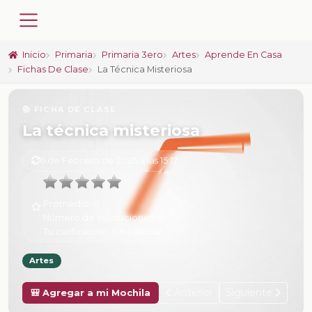
Inicio
Primaria
Primaria 3ero
Artes
Aprende En Casa
Fichas De Clase
La Técnica Misteriosa
📚 FICHA DE CLASE
La técnica misteriosa
6 de Febrero de 2025 a las 15:17
Promedio:
0
Número de valoraciones:
0
Tu calificación:
Sin calificar
Artes
Anterior
Siguiente
🎒 Agregar a mi Mochila