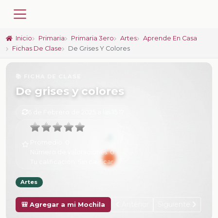
Inicio
Primaria
Primaria 3ero
Artes
Aprende En Casa
Fichas De Clase
De Grises Y Colores
📚 FICHA DE CLASE
De grises y colores
6 de Febrero de 2025 a las 15:17
Promedio:
0
Número de valoraciones:
0
Tu calificación:
Sin calificar
Artes
Anterior
Siguiente
🎒 Agregar a mi Mochila